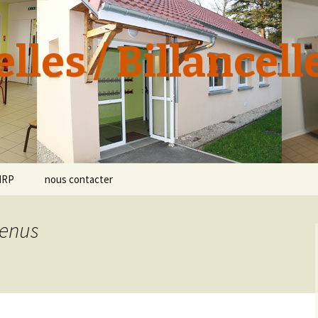
lles / Billancell
SIRP
nous contacter
ent
tuts
Menus
aire
s / Personnels