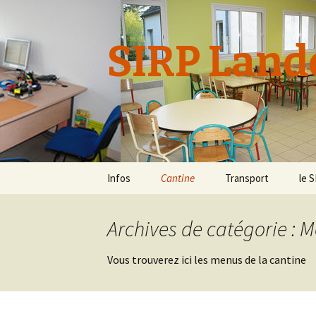
SIRP Lande
Aller
Infos
Cantine
Transport
le 
au
contenu
Inscription / Règlement
Inscription / Règlem
Sta
Archives de catégorie : 
Tarifs Restauration
Tarifs Transport Scol
Élu
Scolaire
Vous trouverez ici les menus de la cantine
Circuit ramassage
Menus