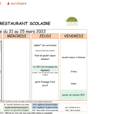
é
secrétaire